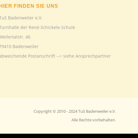
HIER FINDEN SIE UNS
TuS Badenweiler e.V.
Turnhalle der René-Schickele-Schule
Weilertalstr. 46
79410 Badenweiler
abweichende Postanschrift --> siehe Ansprechpartner
Copyright © 2010 - 2024 TuS Badenweiler e.V.
Alle Rechte vorbehalten.